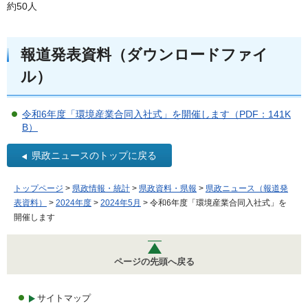
約50人
報道発表資料（ダウンロードファイ
ル）
令和6年度「環境産業合同入社式」を開催します（PDF：141K
B）
県政ニュースのトップに戻る
トップページ
>
県政情報・統計
>
県政資料・県報
>
県政ニュース（報道発
表資料）
>
2024年度
>
2024年5月
> 令和6年度「環境産業合同入社式」を
開催します
ページの先頭へ戻る
サイトマップ