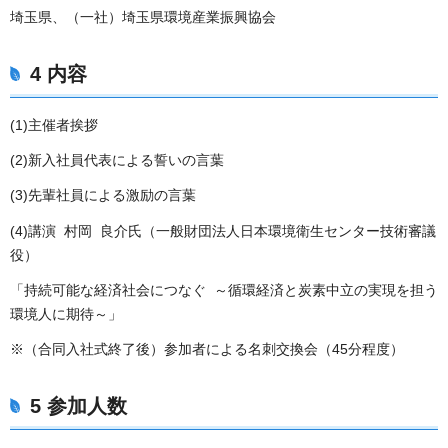
埼玉県、（一社）埼玉県環境産業振興協会
4
内容
(1)主催者挨拶
(2)新入社員代表による誓いの言葉
(3)先輩社員による激励の言葉
(4)講演 村岡 良介氏（一般財団法人日本環境衛生センター技術審議
役）
「持続可能な経済社会につなぐ ～循環経済と炭素中立の実現を担う
環境人に期待～」
※（合同入社式終了後）参加者による名刺交換会（45分程度）
5
参加人数