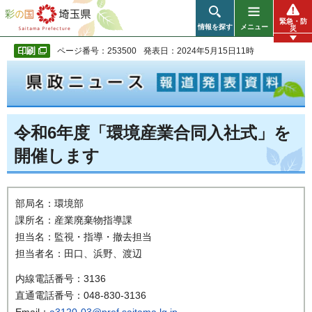
彩の国 埼玉県
緊急・防
情報を探す
メニュー
災
ページ番号：253500
発表日：2024年5月15日11時
令和6年度「環境産業合同入社式」を
開催します
部局名：環境部
課所名：産業廃棄物指導課
担当名：監視・指導・撤去担当
担当者名：田口、浜野、渡辺
内線電話番号：3136
直通電話番号：048-830-3136
Email：
a3120-03@pref.saitama.lg.jp