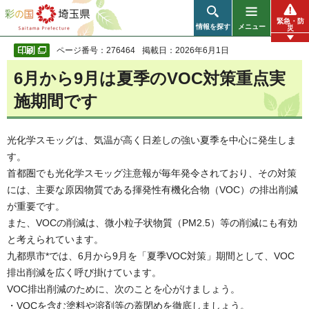
彩の国 埼玉県
緊急・防
情報を探す
メニュー
災
ページ番号：276464
掲載日：2026年6月1日
6月から9月は夏季のVOC対策重点実
施期間です
光化学スモッグは、気温が高く日差しの強い夏季を中心に発生しま
す。
首都圏でも光化学スモッグ注意報が毎年発令されており、その対策
には、主要な原因物質である揮発性有機化合物（VOC）の排出削減
が重要です。
また、VOCの削減は、微小粒子状物質（PM2.5）等の削減にも有効
と考えられています。
九都県市*では、6月から9月を「夏季VOC対策」期間として、VOC
排出削減を広く呼び掛けています。
VOC排出削減のために、次のことを心がけましょう。
・VOCを含む塗料や溶剤等の蓋閉めを徹底しましょう。