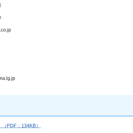
部
柳
co.jp
.lg.jp
PDF：134KB）