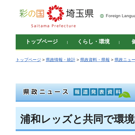
彩の国 埼玉県
Foreign Langu
トップページ
くらし・環境
トップページ
>
県政情報・統計
>
県政資料・県報
>
県政ニュ
浦和レッズと共同で環境