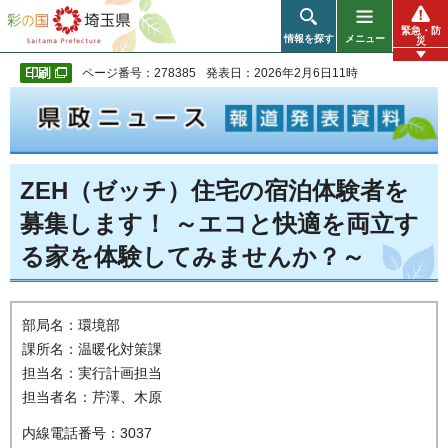
彩の国 埼玉県
緊急・防
情報を探す
メニュー
災
ページ番号：278385
発表日：2026年2月6日11時
ZEH（ゼッチ）住宅の宿泊体験者を
募集します！ ～エコと快適を両立す
る家を体験してみませんか？～
部局名：環境部
課所名：温暖化対策課
担当名：実行計画担当
担当者名：芹澤、木原
内線電話番号：3037