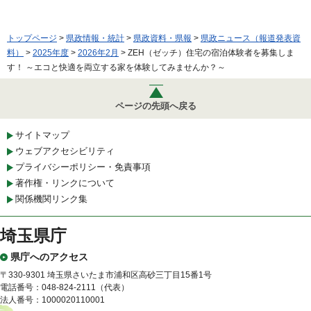
トップページ
>
県政情報・統計
>
県政資料・県報
>
県政ニュース（報道発表資
料）
>
2025年度
>
2026年2月
> ZEH（ゼッチ）住宅の宿泊体験者を募集しま
す！ ～エコと快適を両立する家を体験してみませんか？～
ページの先頭へ戻る
サイトマップ
ウェブアクセシビリティ
プライバシーポリシー・免責事項
著作権・リンクについて
関係機関リンク集
埼玉県庁
県庁へのアクセス
〒330-9301 埼玉県さいたま市浦和区高砂三丁目15番1号
電話番号：048-824-2111（代表）
法人番号：1000020110001