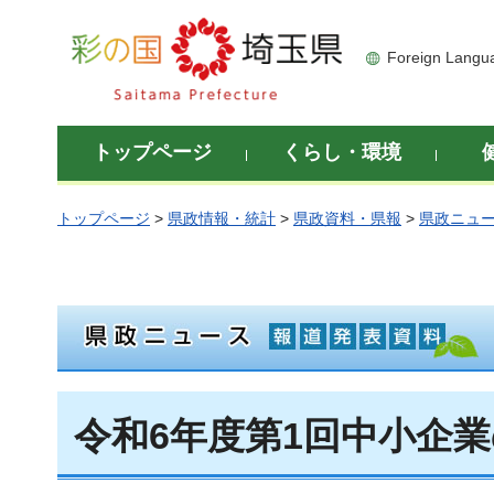
彩の国 埼玉県
Foreign Langu
トップページ
くらし・環境
トップページ
>
県政情報・統計
>
県政資料・県報
>
県政ニュ
令和6年度第1回中小企