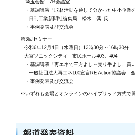
埼玉会館 7B会議室
・基調講演「取材活動を通して分かった中小企業の
日刊工業新聞社編集局 松木 喬 氏
・事例発表及び交流会
第3回セミナー
令和6年12月4日（水曜日）13時30分～16時30分
大宮ソニックシティ 市民ホール403、404
・基調講演「再エネで三方よし～売り手よし、買い
一般社団法人再エネ100宣言RE Action協議会 
・事例発表及び交流会
※いずれも会場とオンラインのハイブリッド方式で
報道発表資料