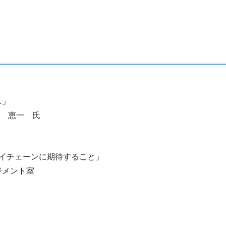
ス」
 恵一 氏
チェーンに期待すること」
メント室