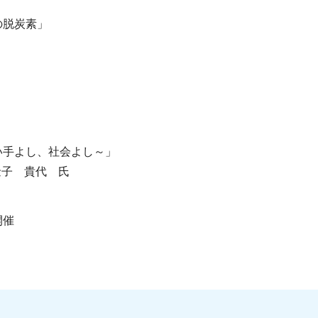
脱炭素」
手よし、社会よし～」
金子 貴代 氏
開催