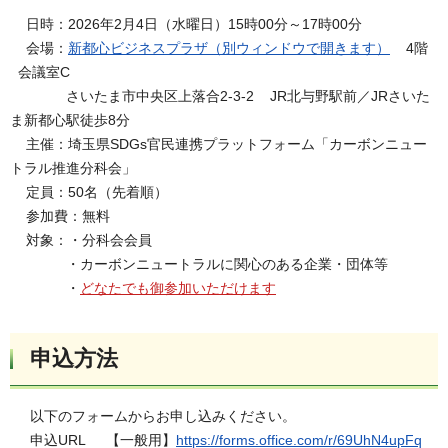
日時：2026年2月4日（水曜日）15時00分～17時00分
会場：
新都心ビジネスプラザ（別ウィンドウで開きます）
4階
会議室C
さいたま市中央区上落合2-3-2 JR北与野駅前／JRさいた
ま新都心駅徒歩8分
主催：埼玉県SDGs官民連携プラットフォーム「カーボンニュー
トラル推進分科会」
定員：50名（先着順）
参加費：無料
対象：・分科会会員
・カーボンニュートラルに関心のある企業・団体等
・
どなたでも御参加いただけます
申込方法
以下のフォームからお申し込みください。
申込URL 【一般用】
https://forms.office.com/r/69UhN4upFq