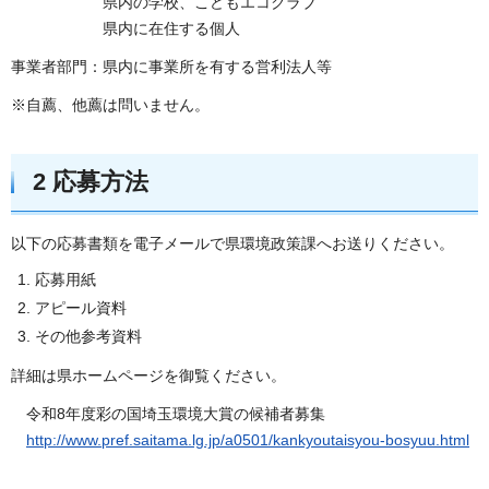
県内の学校、こどもエコクラブ
県内に在住する個人
事業者部門：県内に事業所を有する営利法人等
※自薦、他薦は問いません。
2 応募方法
以下の応募書類を電子メールで県環境政策課へお送りください。
応募用紙
アピール資料
その他参考資料
詳細は県ホームページを御覧ください。
令和8年度彩の国埼玉環境大賞の候補者募集
http://www.pref.saitama.lg.jp/a0501/kankyoutaisyou-bosyuu.html