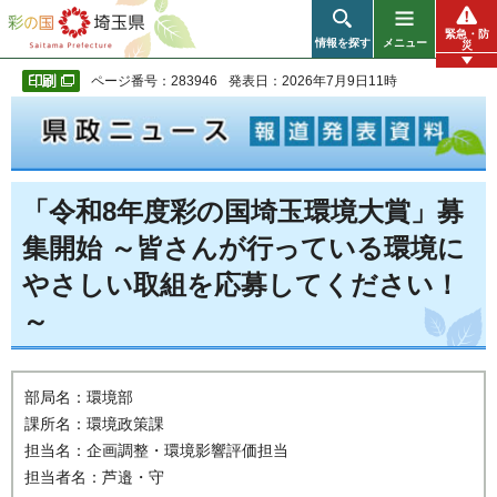
彩の国 埼玉県
緊急・防
情報を探す
メニュー
災
ページ番号：283946
発表日：2026年7月9日11時
「令和8年度彩の国埼玉環境大賞」募
集開始 ～皆さんが行っている環境に
やさしい取組を応募してください！
～
部局名：環境部
課所名：環境政策課
担当名：企画調整・環境影響評価担当
担当者名：芦邉・守