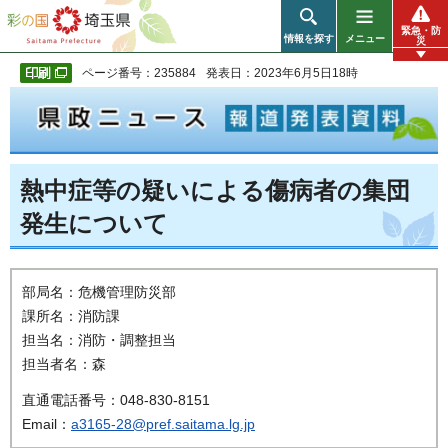
彩の国 埼玉県
緊急・防
情報を探す
メニュー
災
ページ番号：235884
発表日：2023年6月5日18時
熱中症等の疑いによる傷病者の集団
発生について
部局名：危機管理防災部
課所名：消防課
担当名：消防・調整担当
担当者名：森
直通電話番号：048-830-8151
Email：
a3165-28@pref.saitama.lg.jp