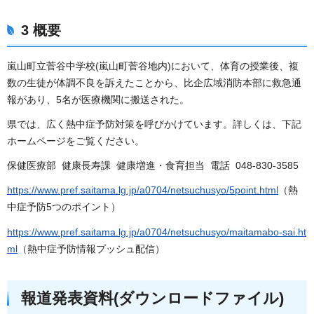
3 概要
嵐山町立菅谷中学校(嵐山町菅谷地内)において、体育の授業後、複
数の生徒が体調不良を訴えたことから、比企広域消防本部に救急通
報があり、5名が医療機関に搬送された。
県では、広く熱中症予防対策を呼びかけています。詳しくは、下記
ホームページをご覧ください。
保健医療部 健康長寿課 健康増進・食育担当 電話 048-830-3585
https://www.pref.saitama.lg.jp/a0704/netsuchusyo/5point.html
（熱
中症予防5つのポイント）
https://www.pref.saitama.lg.jp/a0704/netsuchusyo/maitamabo-sai.ht
ml
（熱中症予防情報プッシュ配信）
報道発表資料(ダウンロードファイル)