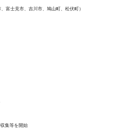
、富士見市、吉川市、鳩山町、松伏町）
件
の収集等を開始