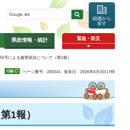
組織から
探す
緊急・防災
県政情報・統計
風第6号による被害状況について（第1報）
ページ番号：283341
発表日：2026年6月3日17時
第1報）