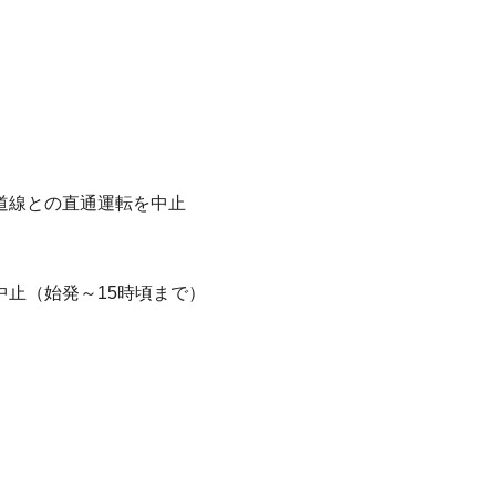
道線との直通運転を中止
止（始発～15時頃まで）