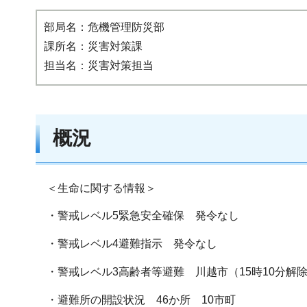
部局名：危機管理防災部
課所名：災害対策課
担当名：災害対策担当
概況
＜生命に関する情報＞
・警戒レベル5緊急安全確保 発令なし
・警戒レベル4避難指示 発令なし
・警戒レベル3高齢者等避難 川越市（15時10分解
・避難所の開設状況 46か所 10市町