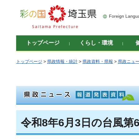
彩の国 埼玉県
Foreign Langu
トップページ
くらし・環境
トップページ
>
県政情報・統計
>
県政資料・県報
>
県政ニュ
令和8年6月3日の台風