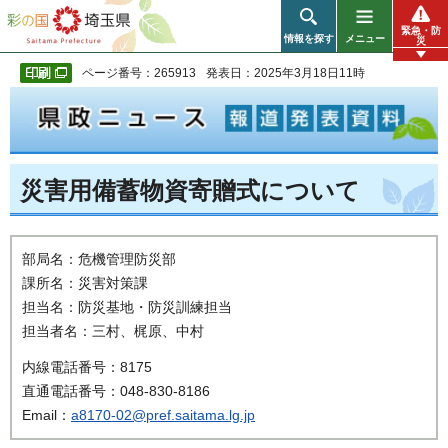
彩の国 埼玉県
緊急・防
情報を探す
メニュー
災
ページ番号：265913
発表日：2025年3月18日11時
災害用備蓄物資寄贈式について
部局名：危機管理防災部
課所名：災害対策課
担当名：防災基地・防災訓練担当
担当者名：三村、梶原、中村
内線電話番号：8175
直通電話番号：048-830-8186
Email：
a8170-02@pref.saitama.lg.jp