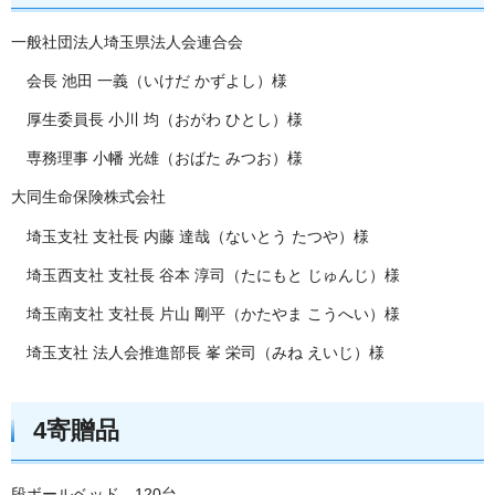
一般社団法人埼玉県法人会連合会
会長 池田 一義（いけだ かずよし）様
厚生委員長 小川 均（おがわ ひとし）様
専務理事 小幡 光雄（おばた みつお）様
大同生命保険株式会社
埼玉支社 支社長 内藤 達哉（ないとう たつや）様
埼玉西支社 支社長 谷本 淳司（たにもと じゅんじ）様
埼玉南支社 支社長 片山 剛平（かたやま こうへい）様
埼玉支社 法人会推進部長 峯 栄司（みね えいじ）様
4寄贈品
段ボールベッド 120台