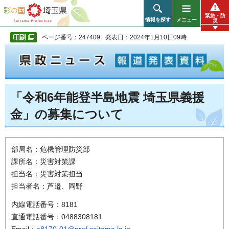
彩の国 埼玉県
緊急・防
情報を探す
メニュー
災
ページ番号：247409
発表日：2024年1月10日09時
「令和6年能登半島地震 埼玉県義援
金」の募集について
部局名：危機管理防災部
課所名：災害対策課
担当名：災害対策担当
担当者名：芦邉、岡野
内線電話番号：8181
直通電話番号：0488308181
Email：
a8170-01@pref.saitama.lg.jp