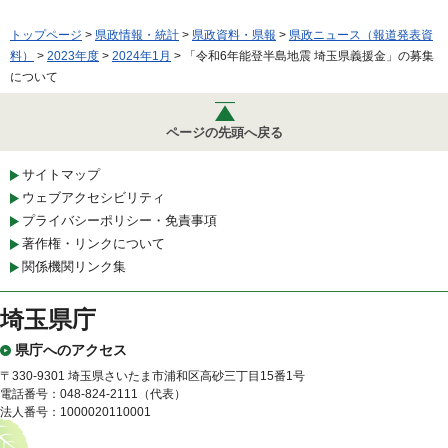
トップページ
>
県政情報・統計
>
県政資料・県報
>
県政ニュース（報道発表資
料）
>
2023年度
>
2024年1月
> 「令和6年能登半島地震 埼玉県義援金」の募集
について
ページの先頭へ戻る
サイトマップ
ウェブアクセシビリティ
プライバシーポリシー・免責事項
著作権・リンクについて
関係機関リンク集
埼玉県庁
県庁へのアクセス
〒330-9301 埼玉県さいたま市浦和区高砂三丁目15番1号
電話番号：048-824-2111（代表）
法人番号：1000020110001