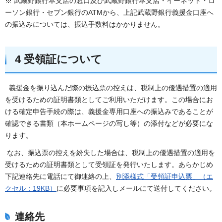
※ 武蔵野銀行本支店の窓口及び武蔵野銀行本支店・イーネット・ロ
ーソン銀行・セブン銀行のATMから、上記武蔵野銀行義援金口座へ
の振込みについては、振込手数料はかかりません。
4 受領証について
義援金を振り込んだ際の振込票の控えは、税制上の優遇措置の適用
を受けるための証明書類としてご利用いただけます。この場合にお
ける確定申告手続の際は、義援金専用口座への振込みであることが
確認できる書類（本ホームページの写し等）の添付などが必要にな
ります。
なお、振込票の控えを紛失した場合は、税制上の優遇措置の適用を
受けるための証明書類として受領証を発行いたします。あらかじめ
下記連絡先に電話にて御連絡の上、
別添様式「受領証申込票」（エ
クセル：19KB）
に必要事項を記入しメールにて送付してください。
連絡先