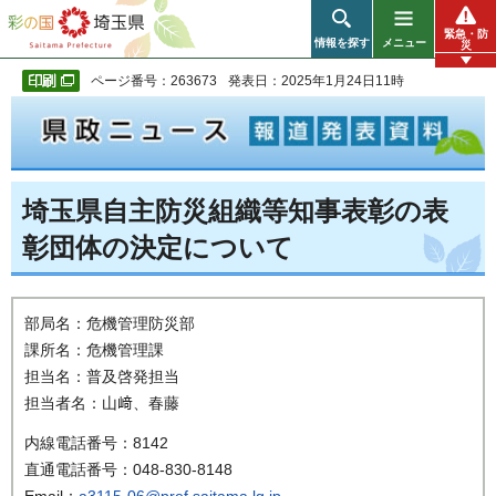
彩の国 埼玉県
緊急・防
情報を探す
メニュー
災
ページ番号：263673
発表日：2025年1月24日11時
埼玉県自主防災組織等知事表彰の表
彰団体の決定について
部局名：危機管理防災部
課所名：危機管理課
担当名：普及啓発担当
担当者名：山﨑、春藤
内線電話番号：8142
直通電話番号：048-830-8148
Email：
a3115-06@pref.saitama.lg.jp