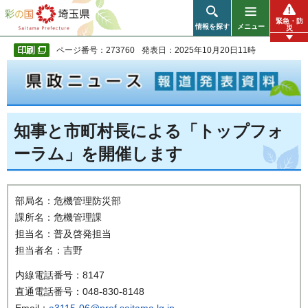
彩の国 埼玉県
緊急・防
情報を探す
メニュー
災
ページ番号：273760
発表日：2025年10月20日11時
知事と市町村長による「トップフォ
ーラム」を開催します
部局名：危機管理防災部
課所名：危機管理課
担当名：普及啓発担当
担当者名：吉野
内線電話番号：8147
直通電話番号：048-830-8148
Email：
a3115-06@pref.saitama.lg.jp