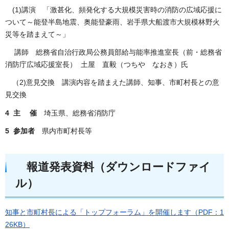
(1)講演 「激甚化、頻発化する大規模災害時の消防の広域応援に
ついて～能登半島地震、奥能登豪雨、岩手県大船渡市大規模林野火
災等を踏まえて～」
講師 総務省自治行政局公務員部給与能率推進室長（前・総務省
消防庁広域応援室長） 土屋 直毅（つちや なおき）氏
（2)意見交換 講演内容を踏まえた講師、知事、市町村長との意
見交換
4 主 催
埼玉県、総務省消防庁
5 参加者
県内市町村長等
報道発表資料（ダウンロードファイ
ル）
知事と市町村長による「トップフォーラム」を開催します（PDF：1
26KB）