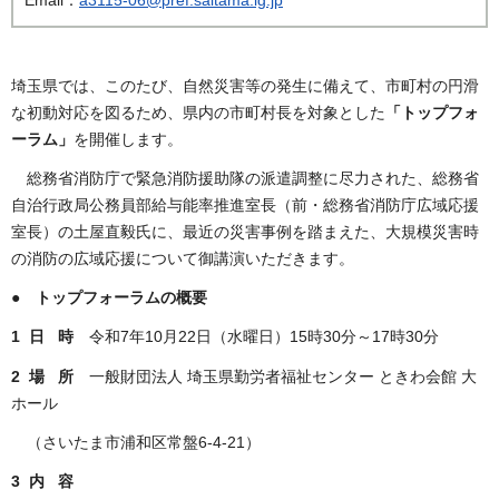
埼玉県では、このたび、自然災害等の発生に備えて、市町村の円滑
な初動対応を図るため、県内の市町村長を対象とした
「トップフォ
ーラム」
を開催します。
総務省消防庁で緊急消防援助隊の派遣調整に尽力された、総務省
自治行政局公務員部給与能率推進室長（前・総務省消防庁広域応援
室長）の土屋直毅氏に、最近の災害事例を踏まえた、大規模災害時
の消防の広域応援について御講演いただきます。
● トップフォーラムの概要
1 日 時
令和7年10月22日（水曜日）15時30分～17時30分
2 場 所
一般財団法人 埼玉県勤労者福祉センター ときわ会館 大
ホール
（さいたま市浦和区常盤6-4-21）
3 内 容