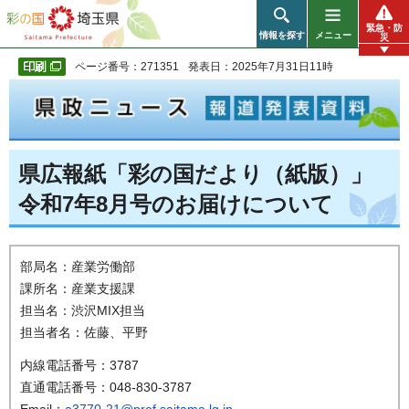
彩の国 埼玉県
緊急・防
情報を探す
メニュー
災
ページ番号：271351
発表日：2025年7月31日11時
県広報紙「彩の国だより（紙版）」
令和7年8月号のお届けについて
部局名：産業労働部
課所名：産業支援課
担当名：渋沢MIX担当
担当者名：佐藤、平野
内線電話番号：3787
直通電話番号：048-830-3787
Email：
a3770-21@pref.saitama.lg.jp