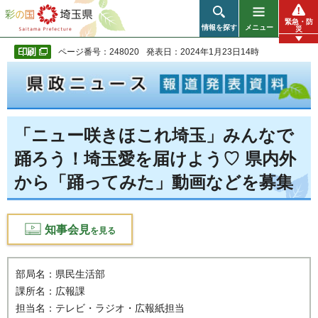
彩の国 埼玉県
緊急・防
情報を探す
メニュー
災
ページ番号：248020
発表日：2024年1月23日14時
「ニュー咲きほこれ埼玉」みんなで
踊ろう！埼玉愛を届けよう♡ 県内外
から「踊ってみた」動画などを募集
知事会見
を見る
部局名：県民生活部
課所名：広報課
担当名：テレビ・ラジオ・広報紙担当