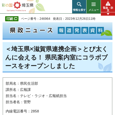
彩の国 埼玉県
緊急・防
情報を探す
メニュー
災
ページ番号：246964
発表日：2023年12月26日11時
＜埼玉県×滋賀県連携企画＞とび太く
んに会える！ 県民案内室にコラボブ
ースをオープンしました
部局名：県民生活部
課所名：広報課
担当名：テレビ・ラジオ・広報紙担当
担当者名：菅野
内線電話番号：2858