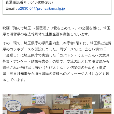
直通電話番号：048-830-2857
Email：
a2830-04@pref.saitama.lg.jp
映画『翔んで埼玉 ～琵琶湖より愛をこめて～』の公開を機に、埼玉
県と滋賀県の各広報媒体で連携企画を実施しています。
その一環で、埼玉県庁の県民案内室（本庁舎1階）に、埼玉県と滋賀
県のコラボブースを開設しました。同ブースでは、去る12月22日
（金曜日）に埼玉県庁で実施した「コバトン・うぉーたんへの意見
募集・アンケート結果報告会」の場で、交流の証として滋賀県から
贈呈された飛び出し坊や（とび太くん）と信楽焼のたぬき（滋賀
県・三日月知事から埼玉県民の皆様へのメッセージ入り）なども展
示しています。