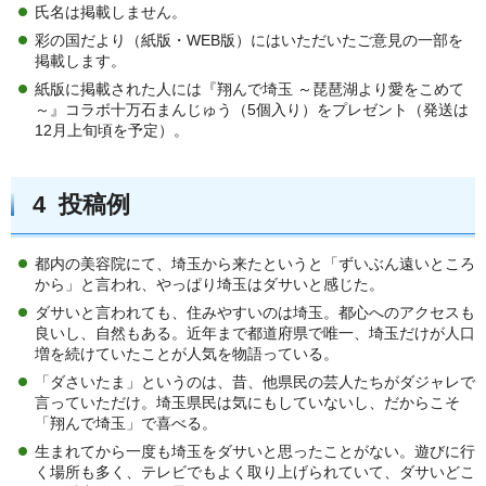
氏名は掲載しません。
彩の国だより（紙版・WEB版）にはいただいたご意見の一部を
掲載します。
紙版に掲載された人には『翔んで埼玉 ～琵琶湖より愛をこめて
～』コラボ十万石まんじゅう（5個入り）をプレゼント（発送は
12月上旬頃を予定）。
4 投稿例
都内の美容院にて、埼玉から来たというと「ずいぶん遠いところ
から」と言われ、やっぱり埼玉はダサいと感じた。
ダサいと言われても、住みやすいのは埼玉。都心へのアクセスも
良いし、自然もある。近年まで都道府県で唯一、埼玉だけが人口
増を続けていたことが人気を物語っている。
「ダさいたま」というのは、昔、他県民の芸人たちがダジャレで
言っていただけ。埼玉県民は気にもしていないし、だからこそ
「翔んで埼玉」で喜べる。
生まれてから一度も埼玉をダサいと思ったことがない。遊びに行
く場所も多く、テレビでもよく取り上げられていて、ダサいどこ