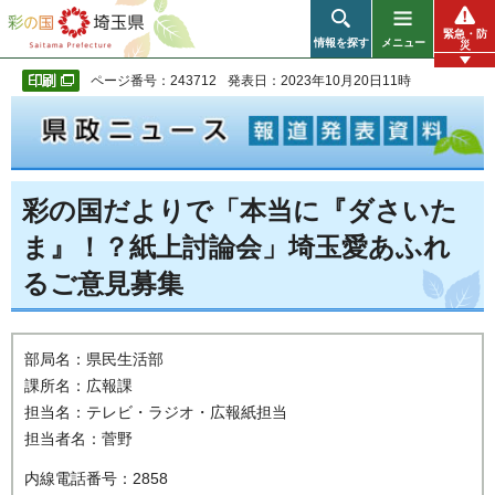
彩の国 埼玉県
緊急・防
情報を探す
メニュー
災
ページ番号：243712
発表日：2023年10月20日11時
彩の国だよりで「本当に『ダさいた
ま』！？紙上討論会」埼玉愛あふれ
るご意見募集
部局名：県民生活部
課所名：広報課
担当名：テレビ・ラジオ・広報紙担当
担当者名：菅野
内線電話番号：2858