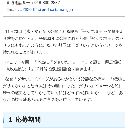
直通電話番号：048-830-2857
Email：
a2830-04@pref.saitama.lg.jp
11月23日（木・祝）から公開される映画『翔んで埼玉 ～琵琶湖よ
り愛をこめて～』。平成31年に公開された前作『翔んで埼玉』のセ
リフにもあったように、なぜか埼玉は「ダサい」というイメージを
持たれることがあります。
そこで、今回、「本当に『ダさいたま』！？」と題し、県広報紙
「彩の国だより」12月号で紙上討論会を開きます。
なぜ「ダサい」イメージがあるのかという冷静な分析や、「絶対に
ダサくない」と思う人はその理由、また「ダサい」イメージを逆に
埼玉の魅力として生かしていくにはどうすればいいか――など、あ
なたの埼玉愛あふれるご意見をお待ちしています。
1 応募期間