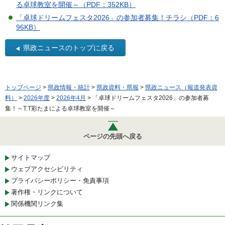
る卓球教室を開催～（PDF：352KB）
「卓球ドリームフェスタ2026」の参加者募集！チラシ（PDF：6
96KB）
県政ニュースのトップに戻る
トップページ
>
県政情報・統計
>
県政資料・県報
>
県政ニュース（報道発表資
料）
>
2026年度
>
2026年4月
> 「卓球ドリームフェスタ2026」の参加者募
集！～T.T彩たまによる卓球教室を開催～
ページの先頭へ戻る
サイトマップ
ウェブアクセシビリティ
プライバシーポリシー・免責事項
著作権・リンクについて
関係機関リンク集