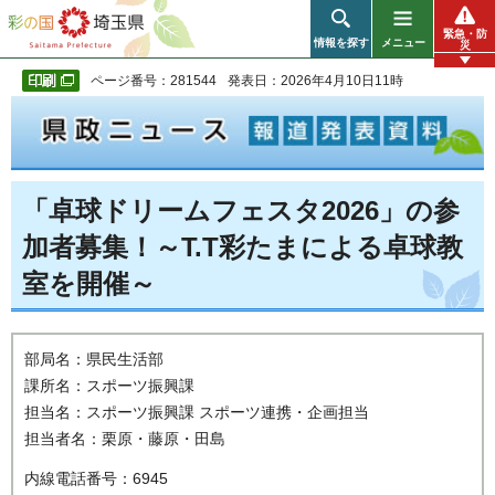
彩の国 埼玉県
緊急・防
情報を探す
メニュー
災
ページ番号：281544
発表日：2026年4月10日11時
「卓球ドリームフェスタ2026」の参
加者募集！～T.T彩たまによる卓球教
室を開催～
部局名：県民生活部
課所名：スポーツ振興課
担当名：スポーツ振興課 スポーツ連携・企画担当
担当者名：栗原・藤原・田島
内線電話番号：6945