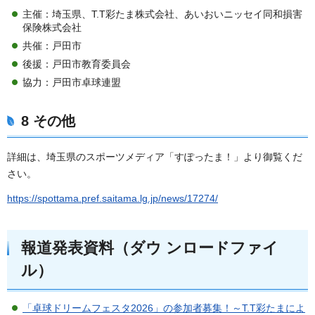
主催：埼玉県、T.T彩たま株式会社、あいおいニッセイ同和損害
保険株式会社
共催：戸田市
後援：戸田市教育委員会
協力：戸田市卓球連盟
8 その他
詳細は、埼玉県のスポーツメディア「すぽったま！」より御覧くだ
さい。
https://spottama.pref.saitama.lg.jp/news/17274/
報道発表資料（ダウ ンロードファイ
ル）
「卓球ドリームフェスタ2026」の参加者募集！～T.T彩たまによ