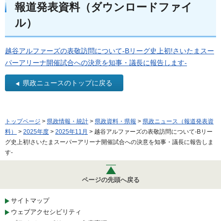
報道発表資料（ダウンロードファイ
ル）
越谷アルファーズの表敬訪問について-Bリーグ史上初!さいたまスー
パーアリーナ開催試合への決意を知事・議長に報告します-
県政ニュースのトップに戻る
トップページ
>
県政情報・統計
>
県政資料・県報
>
県政ニュース（報道発表資
料）
>
2025年度
>
2025年11月
> 越谷アルファーズの表敬訪問について-Bリー
グ史上初!さいたまスーパーアリーナ開催試合への決意を知事・議長に報告しま
す-
ページの先頭へ戻る
サイトマップ
ウェブアクセシビリティ