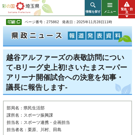
彩の国 埼玉県
緊急・防
情報を探す
メニュー
災
ページ番号：275862
発表日：2025年11月28日11時
越谷アルファーズの表敬訪問につい
て-Bリーグ史上初!さいたまスーパー
アリーナ開催試合への決意を知事・
議長に報告します-
部局名：県民生活部
課所名：スポーツ振興課
担当名：スポーツ連携・企画担当
担当者名：栗原、川村、田島