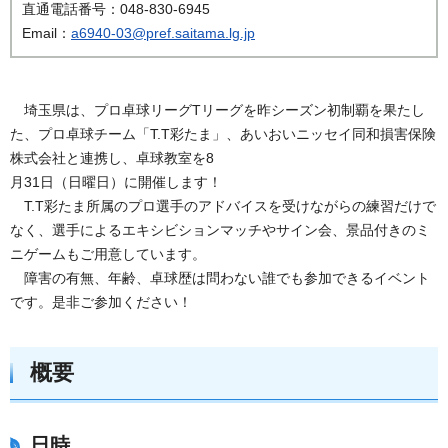
直通電話番号：048-830-6945
Email：
a6940-03@pref.saitama.lg.jp
埼玉県は、プロ卓球リーグTリーグを昨シーズン初制覇を果たし
た、プロ卓球チーム「T.T彩たま」、あいおいニッセイ同和損害保険
株式会社と連携し、卓球教室を8
月31日（日曜日）に開催します！
T.T彩たま所属のプロ選手のアドバイスを受けながらの練習だけで
なく、選手によるエキシビションマッチやサイン会、景品付きのミ
ニゲームもご用意しています。
障害の有無、年齢、卓球歴は問わない誰でも参加できるイベント
です。是非ご参加ください！
概要
日時