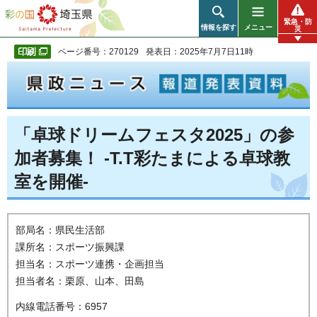
彩の国 埼玉県
緊急・防
情報を探す
メニュー
災
ページ番号：270129
発表日：2025年7月7日11時
「卓球ドリームフェスタ2025」の参
加者募集！ -T.T彩たまによる卓球教
室を開催-
部局名：県民生活部
課所名：スポーツ振興課
担当名：スポーツ連携・企画担当
担当者名：栗原、山本、田島
内線電話番号：6957