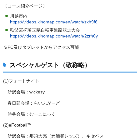
〔コース紹介ページ〕
川越市内
https://videos.kinomap.com/en/watch/zxh9f6
秩父宮杯埼玉県自転車道路競走大会
https://videos.kinomap.com/en/watch/2zrh6y
※PC及びタブレットからアクセス可能
スペシャルゲスト（敬称略）
(1)フォートナイト
所沢会場：wickesy
春日部会場：らいふがーど
熊谷会場：むーこにっく
(2)eFootball™
所沢会場：那須大亮（元浦和レッズ）、キセペス