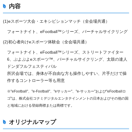
内容
(1)eスポーツ大会・エキシビションマッチ（全会場共通）
フォートナイト、eFootball™シリーズ、バーチャルサイクリング
(2)初心者向けeスポーツ体験会（全会場共通）
フォートナイト、eFootball™シリーズ、ストリートファイター
6、ぷよぷよeスポーツ™、バーチャルサイクリング、太鼓の達人
ドンダフルフェスティバル
所沢会場では、身体が不自由な方も操作しやすい、片手だけで操
作するコントローラー等も用意
※"eFootball"、"e-Football"、"eサッカー"、"e-サッカー"および"eFootballロ
ゴ"は、株式会社コナミデジタルエンタテインメントの日本およびその他の国
と地域における登録商標または商標です。
オリジナルマップ