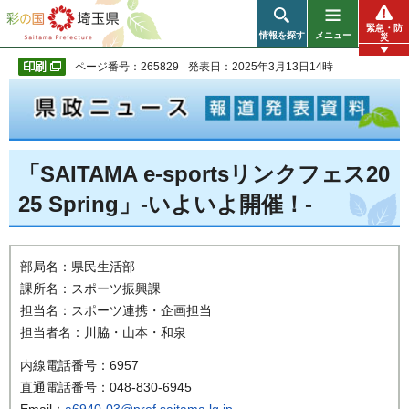
彩の国 埼玉県
緊急・防
情報を探す
メニュー
災
ページ番号：265829
発表日：2025年3月13日14時
「SAITAMA e-sportsリンクフェス20
25 Spring」-いよいよ開催！-
部局名：県民生活部
課所名：スポーツ振興課
担当名：スポーツ連携・企画担当
担当者名：川脇・山本・和泉
内線電話番号：6957
直通電話番号：048-830-6945
Email：
a6940-03@pref.saitama.lg.jp