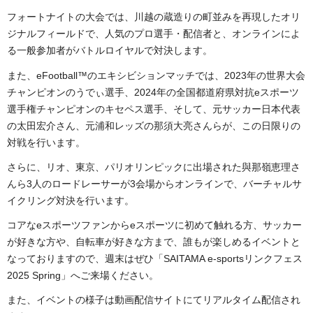
フォートナイトの大会では、川越の蔵造りの町並みを再現したオリ
ジナルフィールドで、人気のプロ選手・配信者と、オンラインによ
る一般参加者がバトルロイヤルで対決します。
また、eFootball™のエキシビションマッチでは、2023年の世界大会
チャンピオンのうでぃ選手、2024年の全国都道府県対抗eスポーツ
選手権チャンピオンのキセペス選手、そして、元サッカー日本代表
の太田宏介さん、元浦和レッズの那須大亮さんらが、この日限りの
対戦を行います。
さらに、リオ、東京、パリオリンピックに出場された與那嶺恵理さ
んら3人のロードレーサーが3会場からオンラインで、バーチャルサ
イクリング対決を行います。
コアなeスポーツファンからeスポーツに初めて触れる方、サッカー
が好きな方や、自転車が好きな方まで、誰もが楽しめるイベントと
なっておりますので、週末はぜひ「SAITAMA e-sportsリンクフェス
2025 Spring」へご来場ください。
また、イベントの様子は動画配信サイトにてリアルタイム配信され