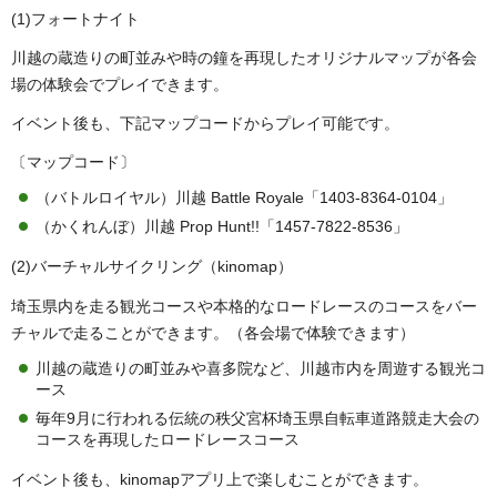
(1)フォートナイト
川越の蔵造りの町並みや時の鐘を再現したオリジナルマップが各会
場の体験会でプレイできます。
イベント後も、下記マップコードからプレイ可能です。
〔マップコード〕
（バトルロイヤル）川越 Battle Royale「1403-8364-0104」
（かくれんぼ）川越 Prop Hunt!!「1457-7822-8536」
(2)バーチャルサイクリング（kinomap）
埼玉県内を走る観光コースや本格的なロードレースのコースをバー
チャルで走ることができます。（各会場で体験できます）
川越の蔵造りの町並みや喜多院など、川越市内を周遊する観光コ
ース
毎年9月に行われる伝統の秩父宮杯埼玉県自転車道路競走大会の
コースを再現したロードレースコース
イベント後も、kinomapアプリ上で楽しむことができます。