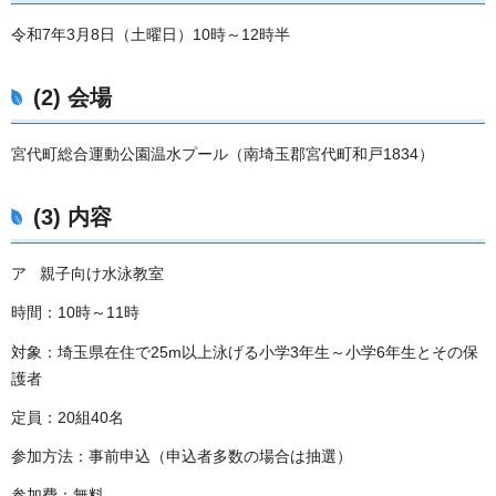
令和7年3月8日（土曜日）10時～12時半
(2) 会場
宮代町総合運動公園温水プール（南埼玉郡宮代町和戸1834）
(3) 内容
ア 親子向け水泳教室
時間：10時～11時
対象：埼玉県在住で25m以上泳げる小学3年生～小学6年生とその保
護者
定員：20組40名
参加方法：事前申込（申込者多数の場合は抽選）
参加費：無料