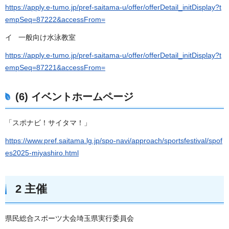
https://apply.e-tumo.jp/pref-saitama-u/offer/offerDetail_initDisplay?t
empSeq=87222&accessFrom=
イ 一般向け水泳教室
https://apply.e-tumo.jp/pref-saitama-u/offer/offerDetail_initDisplay?t
empSeq=87221&accessFrom=
(6) イベントホームページ
「スポナビ！サイタマ！」
https://www.pref.saitama.lg.jp/spo-navi/approach/sportsfestival/spof
es2025-miyashiro.html
2 主催
県民総合スポーツ大会埼玉県実行委員会