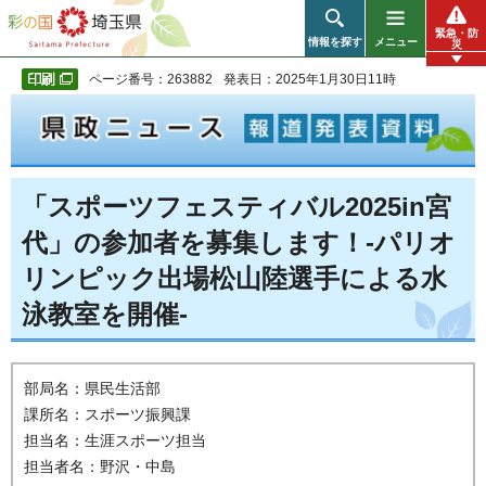
彩の国 埼玉県
緊急・防
情報を探す
メニュー
災
ページ番号：263882
発表日：2025年1月30日11時
「スポーツフェスティバル2025in宮
代」の参加者を募集します！-パリオ
リンピック出場松山陸選手による水
泳教室を開催-
部局名：県民生活部
課所名：スポーツ振興課
担当名：生涯スポーツ担当
担当者名：野沢・中島