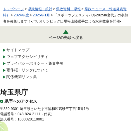
トップページ
>
県政情報・統計
>
県政資料・県報
>
県政ニュース（報道発表資
料）
>
2024年度
>
2025年1月
> 「スポーツフェスティバル2025in宮代」の参加
者を募集します！-パリオリンピック出場松山陸選手による水泳教室を開催-
ページの先頭へ戻る
サイトマップ
ウェブアクセシビリティ
プライバシーポリシー・免責事項
著作権・リンクについて
関係機関リンク集
埼玉県庁
県庁へのアクセス
〒330-9301 埼玉県さいたま市浦和区高砂三丁目15番1号
電話番号：048-824-2111（代表）
法人番号：1000020110001