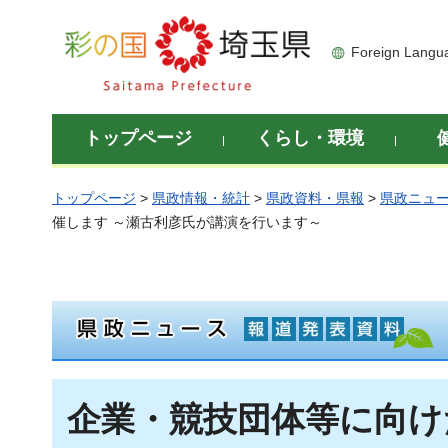
彩の国 埼玉県
Foreign Langu
トップページ
くらし・環境
トップページ
>
県政情報・統計
>
県政資料・県報
>
県政ニュ
催します ～瀬古利彦氏が講演を行います～
企業・競技団体等に向け