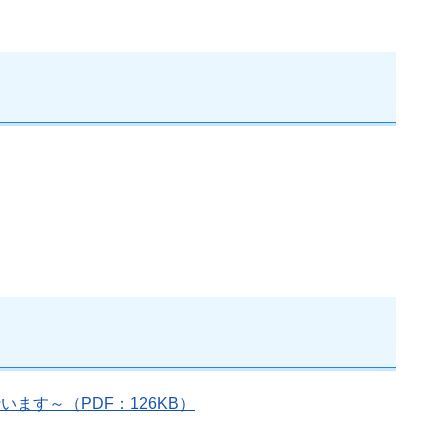
す～（PDF：126KB）