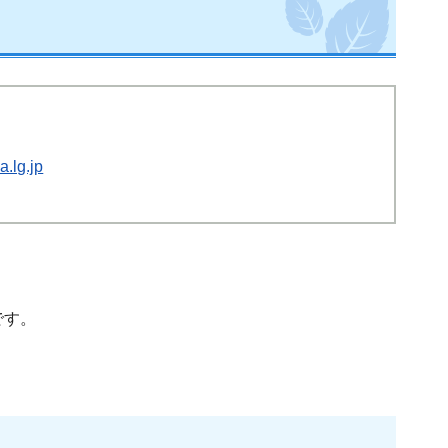
.lg.jp
です。