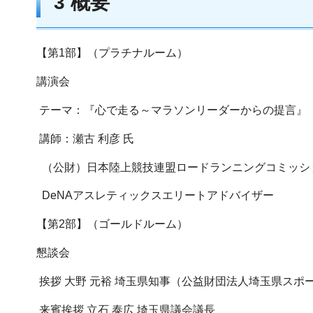
3 概要
【第1部】（プラチナルーム）
講演会
テーマ：『心で走る～マラソンリーダーからの提言』
講師：瀬古 利彦 氏
（公財）日本陸上競技連盟ロードランニングコミッシ
DeNAアスレティックスエリートアドバイザー
【第2部】（ゴールドルーム）
懇談会
挨拶 大野 元裕 埼玉県知事（公益財団法人埼玉県スポ
来賓挨拶 立石 泰広 埼玉県議会議長