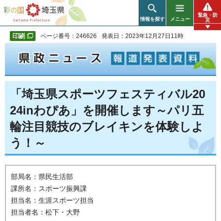
彩の国 埼玉県
緊急・防
情報を探す
メニュー
災
ページ番号：246626
発表日：2023年12月27日11時
「埼玉県スポーツフェスティバル20
24inわぴあ」を開催します～パリ五
輪注目競技のブレイキンを体験しよ
う！～
部局名：県民生活部
課所名：スポーツ振興課
担当名：生涯スポーツ担当
担当者名：松下・大野