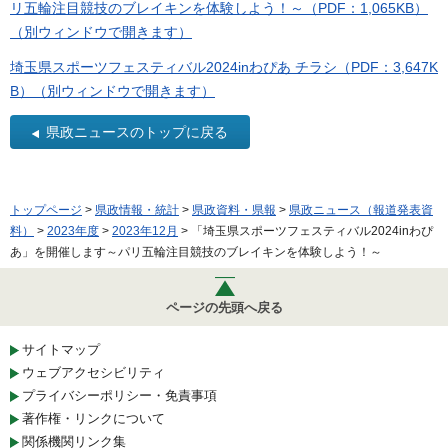
リ五輪注目競技のブレイキンを体験しよう！～（PDF：1,065KB）
（別ウィンドウで開きます）
埼玉県スポーツフェスティバル2024inわぴあ チラシ（PDF：3,647K
B）（別ウィンドウで開きます）
県政ニュースのトップに戻る
トップページ
>
県政情報・統計
>
県政資料・県報
>
県政ニュース（報道発表資
料）
>
2023年度
>
2023年12月
> 「埼玉県スポーツフェスティバル2024inわぴ
あ」を開催します～パリ五輪注目競技のブレイキンを体験しよう！～
ページの先頭へ戻る
サイトマップ
ウェブアクセシビリティ
プライバシーポリシー・免責事項
著作権・リンクについて
関係機関リンク集