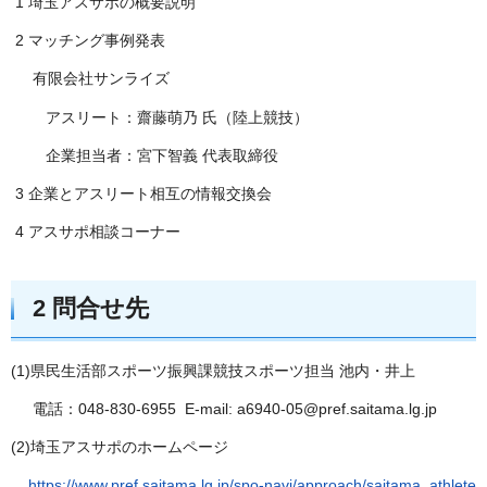
1 埼玉アスサポの概要説明
2 マッチング事例発表
有限会社サンライズ
アスリート：齋藤萌乃 氏（陸上競技）
企業担当者：宮下智義 代表取締役
3 企業とアスリート相互の情報交換会
4 アスサポ相談コーナー
2 問合せ先
(1)県民生活部スポーツ振興課競技スポーツ担当 池内・井上
電話：048-830-6955 E-mail: a6940-05@pref.saitama.lg.jp
(2)埼玉アスサポのホームページ
https://www.pref.saitama.lg.jp/spo-navi/approach/saitama_athlete