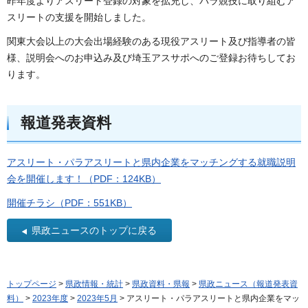
昨年度よりアスリート登録の対象を拡充し、パラ競技に取り組むア
スリートの支援を開始しました。
関東大会以上の大会出場経験のある現役アスリート及び指導者の皆
様、説明会へのお申込み及び埼玉アスサポへのご登録お待ちしてお
ります。
報道発表資料
アスリート・パラアスリートと県内企業をマッチングする就職説明
会を開催します！（PDF：124KB）
開催チラシ（PDF：551KB）
県政ニュースのトップに戻る
トップページ
>
県政情報・統計
>
県政資料・県報
>
県政ニュース（報道発表資
料）
>
2023年度
>
2023年5月
> アスリート・パラアスリートと県内企業をマッ