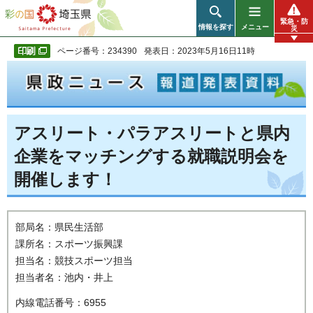
彩の国 埼玉県
緊急・防
情報を探す
メニュー
災
ページ番号：234390
発表日：2023年5月16日11時
アスリート・パラアスリートと県内
企業をマッチングする就職説明会を
開催します！
部局名：県民生活部
課所名：スポーツ振興課
担当名：競技スポーツ担当
担当者名：池内・井上
内線電話番号：6955