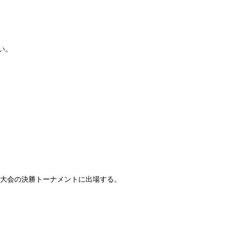
い。
流大会の決勝トーナメントに出場する。