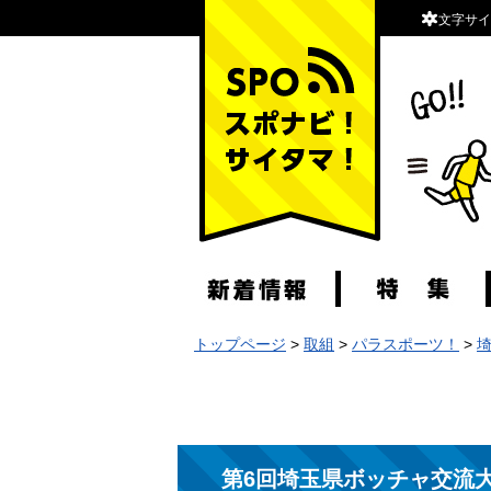
文字サイ
スポナビ！サイタマ！
トップページ
>
取組
>
パラスポーツ！
>
第6回埼玉県ボッチャ交流大