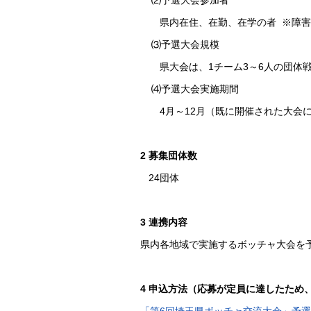
⑵予選大会参加者
県内在住、在勤、在学の者 ※障害
⑶予選大会規模
県大会は、1チーム3～6人の団体戦
⑷予選大会実施期間
4月～12月（既に開催された大会に
2 募集団体数
24団体
3 連携内容
県内各地域で実施するボッチャ大会を
4 申込方法（応募が定員に達したため