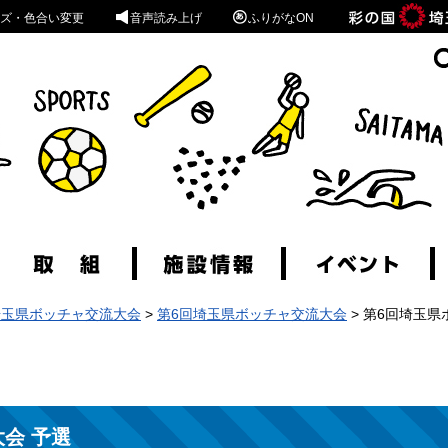
ズ・色合い変更
音声読み上げ
ふりがなON
埼玉県ボッチャ交流大会
>
第6回埼玉県ボッチャ交流大会
> 第6回埼玉県
会 予選