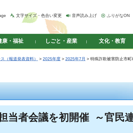
age
文字サイズ・色合い変更
音声読み上げ
ふりがなON
健康・福祉
しごと・産業
文化・教育
ース（報道発表資料）
>
2025年度
>
2025年7月
> 特殊詐欺被害防止市
担当者会議を初開催 ～官民