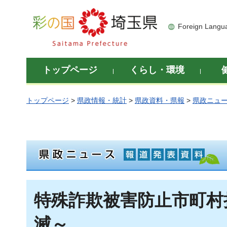
彩の国 埼玉県
Foreign Langu
トップページ
くらし・環境
トップページ
>
県政情報・統計
>
県政資料・県報
>
県政ニュ
特殊詐欺被害防止市町村
滅～