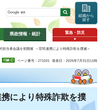
組織から
探す
緊急・防災
県政情報・統計
町村担当者会議を初開催 ～官民連携により特殊詐欺を撲滅～
ページ番号：271031
発表日：2025年7月31日11時
連携により特殊詐欺を撲