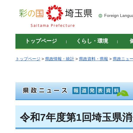
彩の国 埼玉県
Foreign Langu
トップページ
くらし・環境
トップページ
>
県政情報・統計
>
県政資料・県報
>
県政ニュ
令和7年度第1回埼玉県