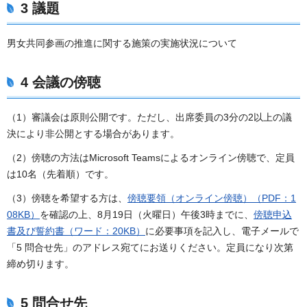
3 議題
男女共同参画の推進に関する施策の実施状況について
4 会議の傍聴
（1）審議会は原則公開です。ただし、出席委員の3分の2以上の議
決により非公開とする場合があります。
（2）傍聴の方法はMicrosoft Teamsによるオンライン傍聴で、定員
は10名（先着順）です。
（3）傍聴を希望する方は、
傍聴要領（オンライン傍聴）（PDF：1
08KB）
を確認の上、8月19日（火曜日）午後3時までに、
傍聴申込
書及び誓約書（ワード：20KB）
に必要事項を記入し、電子メールで
「5 問合せ先」のアドレス宛てにお送りください。定員になり次第
締め切ります。
5 問合せ先