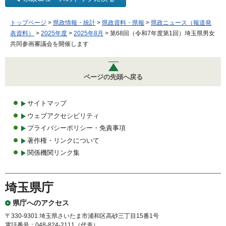
トップページ
>
県政情報・統計
>
県政資料・県報
>
県政ニュース（報道発
表資料）
>
2025年度
>
2025年8月
> 第68回（令和7年度第1回）埼玉県男女
共同参画審議会を開催します
ページの先頭へ戻る
サイトマップ
ウェブアクセシビリティ
プライバシーポリシー・免責事項
著作権・リンクについて
関係機関リンク集
埼玉県庁
県庁へのアクセス
〒330-9301 埼玉県さいたま市浦和区高砂三丁目15番1号
電話番号：048-824-2111（代表）