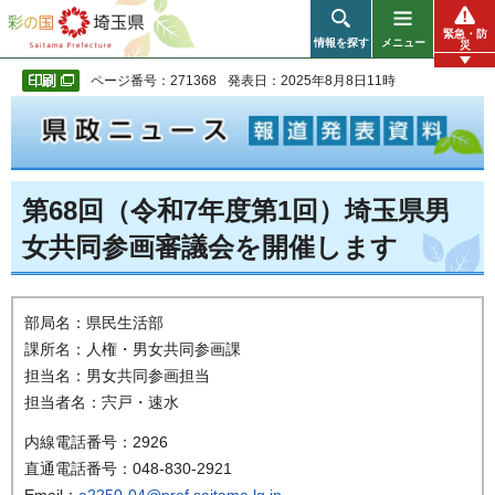
彩の国 埼玉県
緊急・防
情報を探す
メニュー
災
ページ番号：271368
発表日：2025年8月8日11時
第68回（令和7年度第1回）埼玉県男
女共同参画審議会を開催します
部局名：県民生活部
課所名：人権・男女共同参画課
担当名：男女共同参画担当
担当者名：宍戸・速水
内線電話番号：2926
直通電話番号：048-830-2921
Email：
a2250-04@pref.saitama.lg.jp