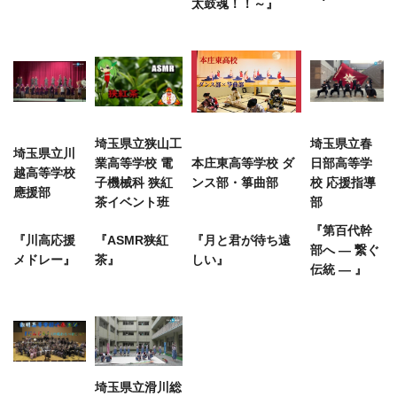
太鼓魂！！～』
埼玉県立狭山工
埼玉県立春
埼玉県立川
業高等学校 電
本庄東高等学校 ダ
日部高等学
越高等学校
子機械科 狭紅
ンス部・箏曲部
校 応援指導
應援部
茶イベント班
部
『第百代幹
『川高応援
『ASMR狭紅
『月と君が待ち遠
部へ ― 繋ぐ
メドレー』
茶』
しい』
伝統 ― 』
埼玉県立滑川総