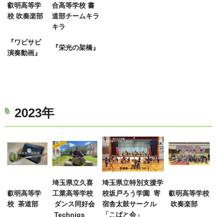
叡明高等学
合高等学校 書
校 吹奏楽部
道部チームキラ
キラ
『ワビサビ
『栄光の架橋』
演奏動画』
2023年
埼玉県立久喜
埼玉県立特別支援学
叡明高等学
工業高等学校
校坂戸ろう学園 寄
叡明高等学校
校 茶道部
ダンス同好会
宿舎太鼓サークル
吹奏楽部
Techniqs
「こばと会」