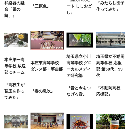
和楽器の融
『みたらし団子
『三原色』
ート ししおど
合「風の
作ってみた』
し』
舞」』
埼玉県立小川
埼玉県立不動岡
本庄第一高
本庄東高等学校
高等学校 グロ
高等学校 応援
等学校 放送
ダンス部・箏曲部
ーカルメディ
部 第58代、59
部 Cチーム
ア研究部
代
『高校生が
『昔と今をつ
『不動岡高校
苔玉を作っ
『春の息吹』
なげる音』
応援部』
てみた』