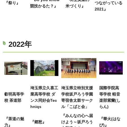
『祭り』
つながっている
競技かるた？』
米づくり』
2021』
2022年
埼玉県立久喜工
埼玉県立特別支援
国際学院高
叡明高等学
業高等学校 ダ
学校坂戸ろう学園
等学校 軽音
校 茶道部
ンス同好会Tec
寄宿舎太鼓サーク
楽部紫蘭(し
hniqs
ル「こばと会」
らん)
『みんなの心へ届
『茶道の魅
『華火(はな
『郷愁』
けよう～坂戸ろう
力』
び)』