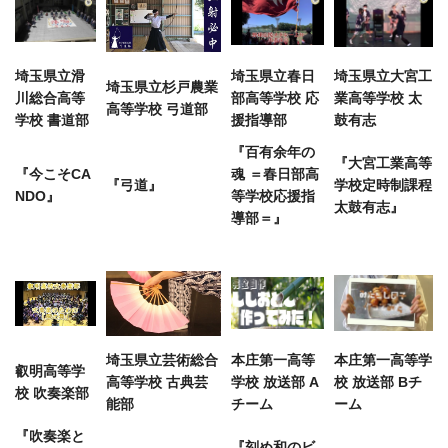
埼玉県立滑
埼玉県立春日
埼玉県立大宮工
埼玉県立杉戸農業
川総合高等
部高等学校 応
業高等学校 太
高等学校 弓道部
学校 書道部
援指導部
鼓有志
『百有余年の
『大宮工業高等
『今こそCA
魂 ＝春日部高
『弓道』
学校定時制課程
NDO』
等学校応援指
太鼓有志』
導部＝』
埼玉県立芸術総合
本庄第一高等
本庄第一高等学
叡明高等学
高等学校 古典芸
学校 放送部 A
校 放送部 Bチ
校 吹奏楽部
能部
チーム
ーム
『吹奏楽と
『刻め和のビ