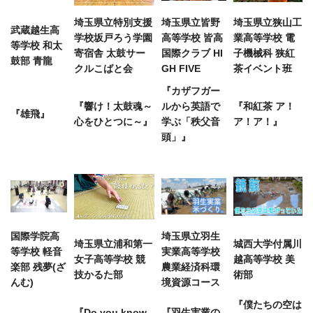
埼玉県立特別支援
埼玉県立皆野
埼玉県立狭山工
武蔵越生高
学校坂戸ろう学園
高等学校 皆高
業高等学校 電
等学校 和太
寄宿舎 太鼓サー
国際クラブ HI
子機械科 狭紅
鼓部 青龍
クルこばと会
GH FIVE
茶イベント班
『カザフガー
『響け！太鼓魂～
ルから英語で
『和紅茶 ア！
『雄飛』
心をひとつに～』
学ぶ「秩父音
ア！ア！』
頭」』
国際学院高
埼玉県立羽生
埼玉県立浦和第一
城西大学付属川
等学校 軽音
実業高等学校
女子高等学校 競
越高等学校 美
楽部 残夢(ざ
農業経済科環
技かるた部
術部
んむ)
境資源コース
『僕たちの空は
『Do you know
『羽生実業の