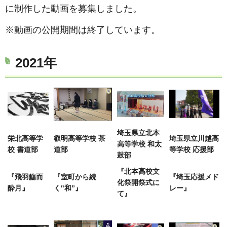
に制作した動画を募集しました。
※動画の公開期間は終了しています。
2021年
埼玉県立北本
栄北高等学
叡明高等学校 茶
埼玉県立川越高
高等学校 和太
校 書道部
道部
等学校 応援部
鼓部
『北本高校文
『飛羽觴而
『室町から続
『埼玉応援メド
化祭開祭式に
酔月』
く"和”』
レー』
て』