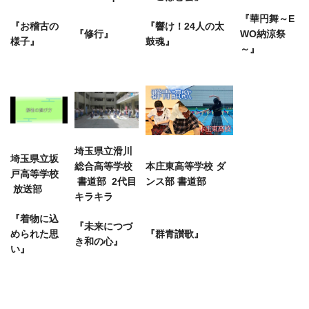
『華円舞～E
『お稽古の
『響け！24人の太
『修行』
WO納涼祭
様子』
鼓魂』
～』
埼玉県立滑川
埼玉県立坂
総合高等学校
本庄東高等学校 ダ
戸高等学校
書道部 2代目
ンス部 書道部
放送部
キラキラ
『着物に込
『未来につづ
められた思
『群青讃歌』
き和の心』
い』