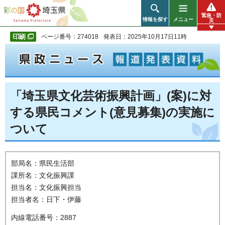
彩の国 埼玉県
緊急・防
情報を探す
メニュー
災
ページ番号：274018
発表日：2025年10月17日11時
「埼玉県文化芸術振興計画」(案)に対
する県民コメント(意見募集)の実施に
ついて
部局名：県民生活部
課所名：文化振興課
担当名：文化振興担当
担当者名：日下・伊藤
内線電話番号：2887