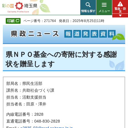
彩の国 埼玉県
緊急・防
情報を探す
メニュー
災
ページ番号：271764
発表日：2025年8月25日11時
県ＮＰＯ基金への寄附に対する感謝
状を贈呈します
部局名：県民生活部
課所名：共助社会づくり課
担当名：活動支援担当
担当者名：田原・澤井
内線電話番号：2828
直通電話番号：048-830-2828
Email：
a2835-03@pref.saitama.lg.jp