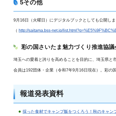
5その他
9月16日（火曜日）にデジタルブックとしても公開し
（
http://saitama.bss-net.jp/list.html?q=%E
彩の国さいたま魅力づくり推進協議
埼玉への愛着と誇りを高めることを目的に、埼玉県と
会員は192団体・企業（令和7年9月16日現在）。
報道発表資料
採った食材でキャンプ飯をつくろう！秋のキャンプと