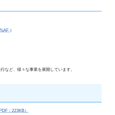
82%AF
）
発行など、様々な事業を展開しています。
F：223KB）