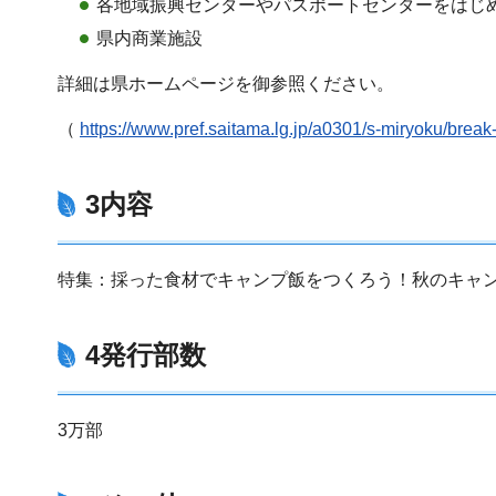
各地域振興センターやパスポートセンターをはじ
県内商業施設
詳細は県ホームページを御参照ください。
（
https://www.pref.saitama.lg.jp/a0301/s-miryoku/break
3内容
特集：採った食材でキャンプ飯をつくろう！秋のキャ
4発行部数
3万部