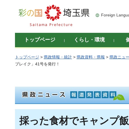
彩の国 埼玉県
Foreign Langu
トップページ
くらし・環境
トップページ
>
県政情報・統計
>
県政資料・県報
>
県政ニュ
ブレイク」41号を発行！
採った食材でキャンプ飯