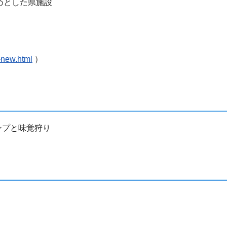
めとした県施設
-new.html
）
ンプと味覚狩り