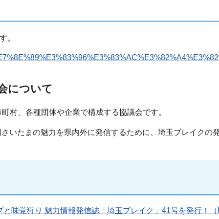
ます。
5%9F%BC%E7%8E%89%E3%83%96%E3%83%AC%E3%82%A4%E3%
会について
市町村、各種団体や企業で構成する協議会です。
彩の国さいたまの魅力を県内外に発信するために、埼玉ブレイクの
味覚狩り 魅力情報発信誌「埼玉ブレイク」41号を発行！（PD