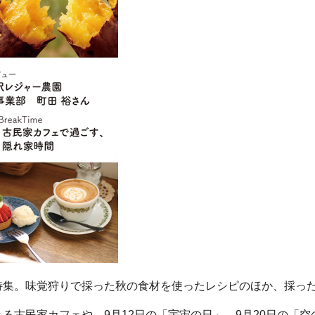
特集。味覚狩りで採った秋の食材を使ったレシピのほか、採っ
る古民家カフェや、9月12日の「宇宙の日」、9月20日の「