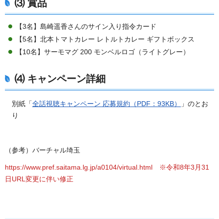
⑶ 賞品
【3名】島崎遥香さんのサイン入り指令カード
【5名】北本トマトカレー レトルトカレー ギフトボックス
【10名】サーモマグ 200 モンベルロゴ（ライトグレー）
⑷ キャンペーン詳細
別紙「
全話視聴キャンペーン 応募規約（PDF：93KB）
」のとお
り
（参考）バーチャル埼玉
https://www.pref.saitama.lg.jp/a0104/virtual.html ※令和8年3月31
日URL変更に伴い修正