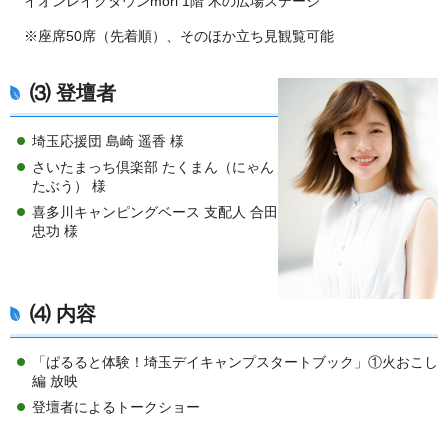
イオンレイクタウンmori 1階 木の広場ステージ
※座席50席（先着順）、そのほか立ち見観覧可能
⑶ 登壇者
埼玉応援団 島崎 遥香 様
さいたまっち倶楽部 たくまん（にゃん
たぶう） 様
喜多川キャンピングベース 支配人 合田
忠功 様
⑷ 内容
「ぱるると体験！埼玉デイキャンプスタートブック」①火おこし
編 放映
登壇者によるトークショー