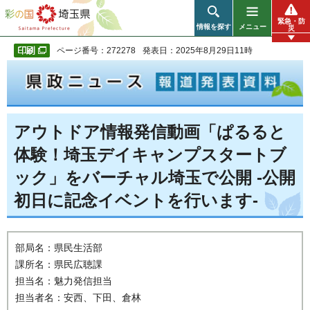
彩の国 埼玉県
緊急・防
情報を探す
メニュー
災
ページ番号：272278
発表日：2025年8月29日11時
アウトドア情報発信動画「ぱるると
体験！埼玉デイキャンプスタートブ
ック」をバーチャル埼玉で公開 -公開
初日に記念イベントを行います-
部局名：県民生活部
課所名：県民広聴課
担当名：魅力発信担当
担当者名：安西、下田、倉林