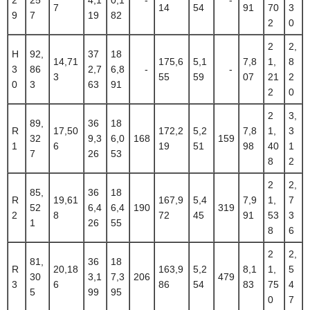
7
14
54
91
70
3
9
7
19
82
2
0
2
2,
H
92,
37
18
14,71
175,6
5,1
7,8
1,
8
3
86
2,7
6,8
-
-
3
55
59
07
21
2
0
3
63
91
2
0
2
3,
89,
36
18
R
17,50
172,2
5,2
7,8
1,
3
32
9,3
6,0
168
159
1
6
19
51
98
40
1
7
26
53
8
2
2
2,
85,
36
18
R
19,61
167,9
5,4
7,9
1,
7
52
6,4
6,4
190
319
2
8
72
45
91
53
3
1
26
55
8
6
2
2,
81,
36
18
R
20,18
163,9
5,2
8,1
1,
5
30
3,1
7,3
206
479
3
6
86
54
83
75
4
5
99
95
0
7