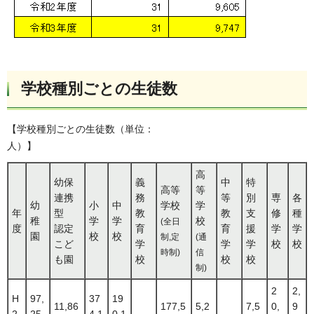
学校種別ごとの生徒数
【学校種別ごとの生徒数（単位：
人）
高
幼保
義
中
特
高等
等
連携
務
等
別
専
各
幼
小
中
学校
学
年
型
教
教
支
修
種
稚
学
学
校
(全日
度
認定
育
育
援
学
学
園
校
校
制,定
(通
こど
学
学
学
校
校
時制)
信
も園
校
校
校
制)
2
2,
H
97,
37
19
11,86
177,5
5,2
7,5
0,
9
2
25
4,1
0,1
-
-