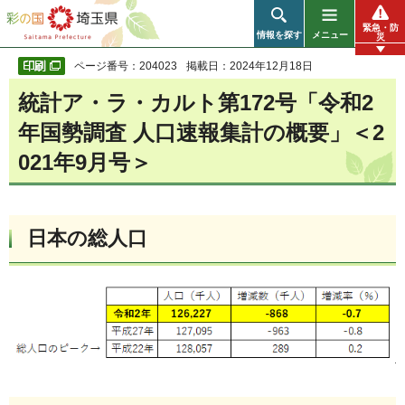
彩の国 埼玉県
緊急・防
情報を探す
メニュー
災
ページ番号：204023
掲載日：2024年12月18日
統計ア・ラ・カルト第172号「令和2
年国勢調査 人口速報集計の概要」＜2
021年9月号＞
日本の総人口