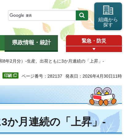
組織から
探す
緊急・防災
県政情報・統計
和8年2月分）-生産、出荷ともに3か月連続の「上昇」-
ページ番号：282137
発表日：2026年4月30日11時
3か月連続の「上昇」-