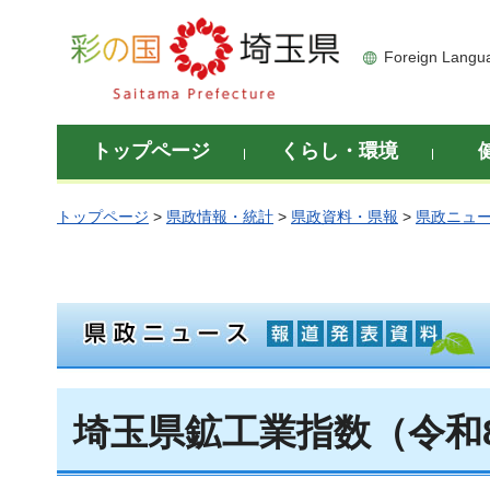
彩の国 埼玉県
Foreign Langu
トップページ
くらし・環境
トップページ
>
県政情報・統計
>
県政資料・県報
>
県政ニュ
埼玉県鉱工業指数（令和8