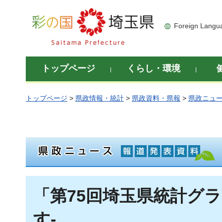
彩の国 埼玉県
Foreign Langu
トップページ
くらし・環境
トップページ
>
県政情報・統計
>
県政資料・県報
>
県政ニュ
「第75回埼玉県統計グ
す-