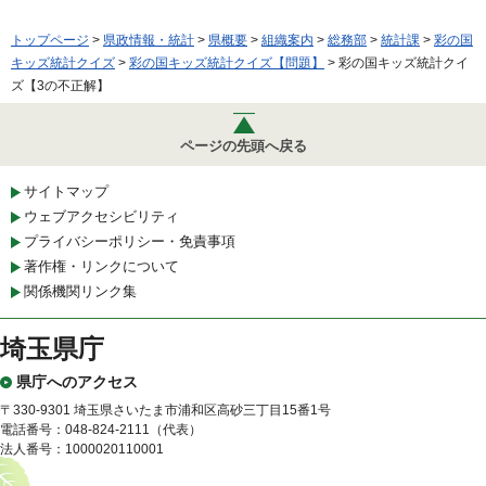
トップページ
>
県政情報・統計
>
県概要
>
組織案内
>
総務部
>
統計課
>
彩の国
キッズ統計クイズ
>
彩の国キッズ統計クイズ【問題】
> 彩の国キッズ統計クイ
ズ【3の不正解】
ページの先頭へ戻る
サイトマップ
ウェブアクセシビリティ
プライバシーポリシー・免責事項
著作権・リンクについて
関係機関リンク集
埼玉県庁
県庁へのアクセス
〒330-9301 埼玉県さいたま市浦和区高砂三丁目15番1号
電話番号：048-824-2111（代表）
法人番号：1000020110001