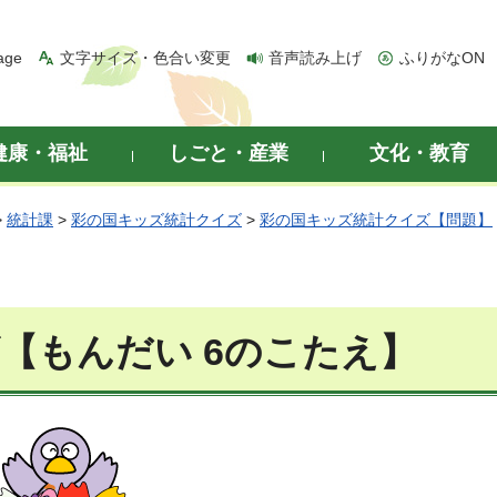
age
文字サイズ・色合い変更
音声読み上げ
ふりがなON
健康・福祉
しごと・産業
文化・教育
>
統計課
>
彩の国キッズ統計クイズ
>
彩の国キッズ統計クイズ【問題】
【もんだい 6のこたえ】