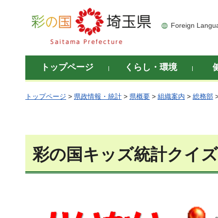
彩の国 埼玉県
Foreign Langu
トップページ
くらし・環境
トップページ
>
県政情報・統計
>
県概要
>
組織案内
>
総務部
彩の国キッズ統計クイズ