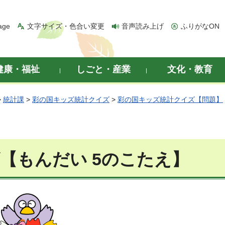
age
文字サイズ・色合い変更
音声読み上げ
ふりがなON
健康・福祉
しごと・産業
文化・教育
>
統計課
>
彩の国キッズ統計クイズ
>
彩の国キッズ統計クイズ【問題】
【もんだい 5のこたえ】