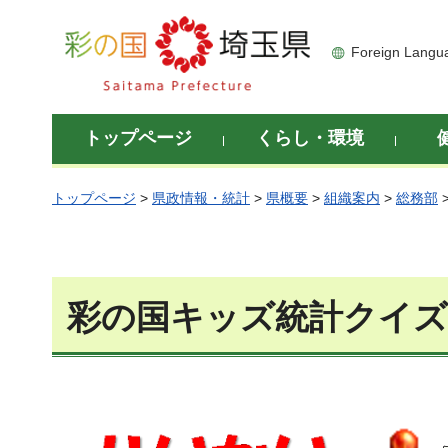
彩の国 埼玉県
Foreign Langu
トップページ
くらし・環境
トップページ
>
県政情報・統計
>
県概要
>
組織案内
>
総務部
彩の国キッズ統計クイズ