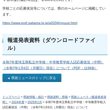
学校ごとの応募状況等については、県のホームページに掲載してい
ます。
https://www.pref.saitama.lg.jp/a0204/nyuusi.html
報道発表資料（ダウンロードファイ
ル）
令和7年度埼玉県私立中学校・中等教育学校入試応募状況（中間）
［令和7年1月6日（月曜日）現在］について（PDF：119KB）
県政ニュースのトップに戻る
トップページ
>
県政情報・統計
>
県政資料・県報
>
県政ニュース（報道発表資
料）
>
2024年度
>
2025年1月
> 令和7年度埼玉県私立中学校・中等教育学校入
試応募状況 （中間）［令和7年1月6日（月曜日）現在］について