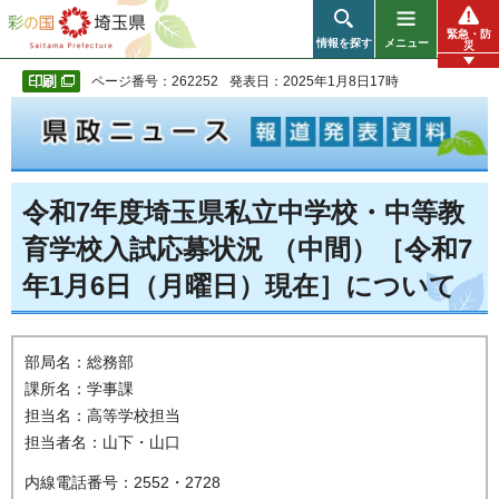
彩の国 埼玉県
緊急・防
情報を探す
メニュー
災
ページ番号：262252
発表日：2025年1月8日17時
令和7年度埼玉県私立中学校・中等教
育学校入試応募状況 （中間）［令和7
年1月6日（月曜日）現在］について
部局名：総務部
課所名：学事課
担当名：高等学校担当
担当者名：山下・山口
内線電話番号：2552・2728