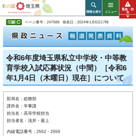
彩の国 埼玉県
緊急・防
情報を探す
メニュー
災
ページ番号：247088
発表日：2024年1月6日17時
令和6年度埼玉県私立中学校・中等教
育学校入試応募状況（中間）［令和6
年1月4日（木曜日）現在］について
部局名：総務部
課所名：学事課
担当名：高等学校担当
担当者名：浅井・最上
内線電話番号：2552・2559