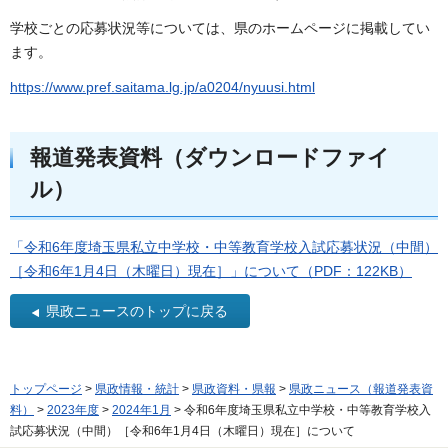
学校ごとの応募状況等については、県のホームページに掲載してい
ます。
https://www.pref.saitama.lg.jp/a0204/nyuusi.html
報道発表資料（ダウンロードファイ
ル）
「令和6年度埼玉県私立中学校・中等教育学校入試応募状況（中間）
［令和6年1月4日（木曜日）現在］」について（PDF：122KB）
県政ニュースのトップに戻る
トップページ
>
県政情報・統計
>
県政資料・県報
>
県政ニュース（報道発表資
料）
>
2023年度
>
2024年1月
> 令和6年度埼玉県私立中学校・中等教育学校入
試応募状況（中間）［令和6年1月4日（木曜日）現在］について