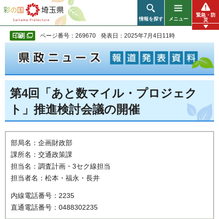
彩の国 埼玉県
緊急・防
情報を探す
メニュー
災
ページ番号：269670
発表日：2025年7月4日11時
第4回「あと数マイル・プロジェク
ト」推進検討会議の開催
部局名：企画財政部
課所名：交通政策課
担当名：調査計画・3セク線担当
担当者名：松本・福永・長井
内線電話番号：2235
直通電話番号：0488302235