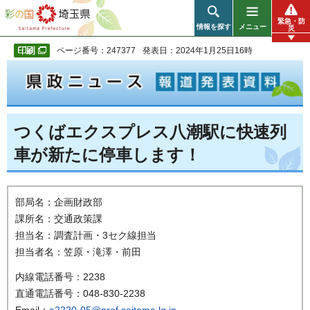
彩の国 埼玉県
緊急・防
情報を探す
メニュー
災
ページ番号：247377
発表日：2024年1月25日16時
つくばエクスプレス八潮駅に快速列
車が新たに停車します！
部局名：企画財政部
課所名：交通政策課
担当名：調査計画・3セク線担当
担当者名：笠原・滝澤・前田
内線電話番号：2238
直通電話番号：048-830-2238
Email：
a2220-05@pref.saitama.lg.jp