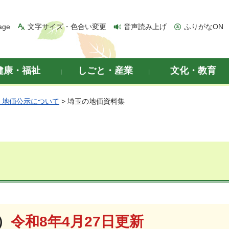
age
文字サイズ・色合い変更
音声読み上げ
ふりがなON
健康・福祉
しごと・産業
文化・教育
・地価公示について
> 埼玉の地価資料集
）
令和8年4月27日更新