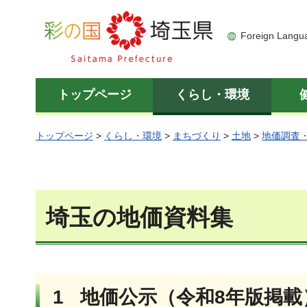
彩の国 埼玉県
Foreign Langu
トップページ
くらし・環境
トップページ
>
くらし・環境
>
まちづくり
>
土地
>
地価調査
埼玉の地価資料集
1 地価公示（令和8年版掲載