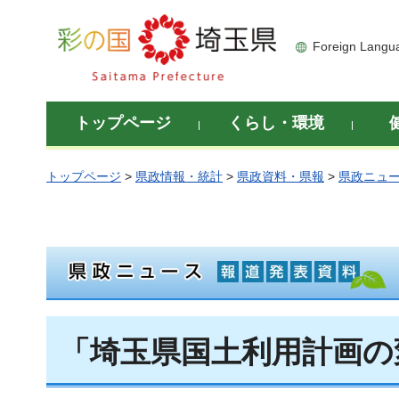
彩の国 埼玉県
Foreign Langu
トップページ
くらし・環境
トップページ
>
県政情報・統計
>
県政資料・県報
>
県政ニュ
「埼玉県国土利用計画の