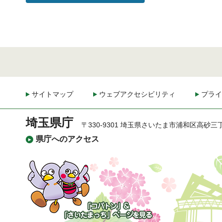
サイトマップ
ウェブアクセシビリティ
プライ
埼玉県庁
〒330-9301 埼玉県さいたま市浦和区高砂三
県庁へのアクセス
「コバトン」&「さいた
まっち」