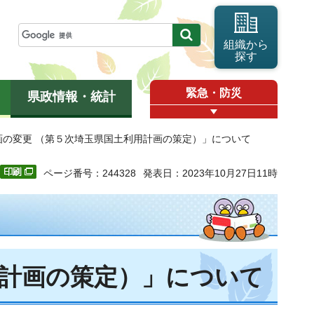
組織から
探す
緊急・防災
県政情報・統計
画の変更 （第５次埼玉県国土利用計画の策定）」について
ページ番号：244328
発表日：2023年10月27日11時
用計画の策定）」について