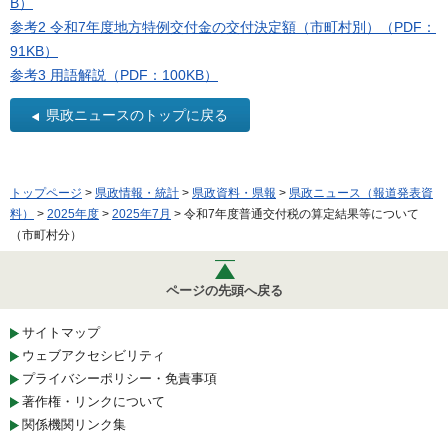
B）
参考2 令和7年度地方特例交付金の交付決定額（市町村別）（PDF：
91KB）
参考3 用語解説（PDF：100KB）
県政ニュースのトップに戻る
トップページ
>
県政情報・統計
>
県政資料・県報
>
県政ニュース（報道発表資
料）
>
2025年度
>
2025年7月
> 令和7年度普通交付税の算定結果等について
（市町村分）
ページの先頭へ戻る
サイトマップ
ウェブアクセシビリティ
プライバシーポリシー・免責事項
著作権・リンクについて
関係機関リンク集