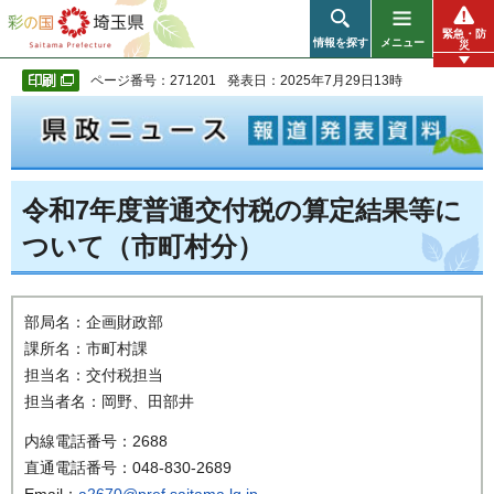
彩の国 埼玉県
緊急・防
情報を探す
メニュー
災
ページ番号：271201
発表日：2025年7月29日13時
令和7年度普通交付税の算定結果等に
ついて（市町村分）
部局名：企画財政部
課所名：市町村課
担当名：交付税担当
担当者名：岡野、田部井
内線電話番号：2688
直通電話番号：048-830-2689
Email：
a2670@pref.saitama.lg.jp