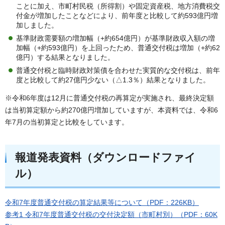
ことに加え、市町村民税（所得割）や固定資産税、地方消費税交
付金が増加したことなどにより、前年度と比較して約593億円増
加しました。
基準財政需要額の増加幅（+約654億円）が基準財政収入額の増
加幅（+約593億円）を上回ったため、普通交付税は増加（+約62
億円）する結果となりました。
普通交付税と臨時財政対策債を合わせた実質的な交付税は、前年
度と比較して約27億円少ない（△1.3％）結果となりました。
※令和6年度は12月に普通交付税の再算定が実施され、最終決定額
は当初算定額から約270億円増加していますが、本資料では、令和6
年7月の当初算定と比較をしています。
報道発表資料（ダウンロードファイ
ル）
令和7年度普通交付税の算定結果等について（PDF：226KB）
参考1 令和7年度普通交付税の交付決定額（市町村別）（PDF：60K