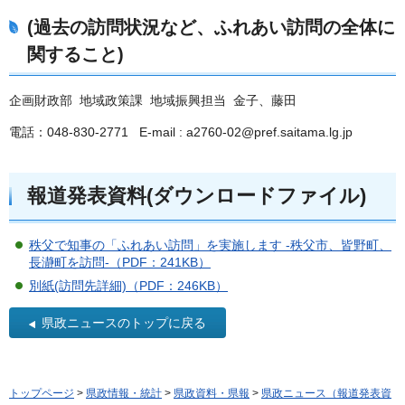
(過去の訪問状況など、ふれあい訪問の全体に
関すること)
企画財政部 地域政策課 地域振興担当 金子、藤田
電話：048-830-2771 E-mail : a2760-02@pref.saitama.lg.jp
報道発表資料(ダウンロードファイル)
秩父で知事の「ふれあい訪問」を実施します -秩父市、皆野町、
長瀞町を訪問-（PDF：241KB）
別紙(訪問先詳細)（PDF：246KB）
県政ニュースのトップに戻る
トップページ
>
県政情報・統計
>
県政資料・県報
>
県政ニュース（報道発表資