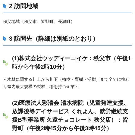
2 訪問地域
秩父地域（秩父市、皆野町、長瀞町）
3 訪問先（詳細は別紙のとおり）
(1)株式会社ウッディーコイケ：秩父市（午後1
時から午後2時10分）
～木材に関する川上から川下（植樹・育樹・活樹）まで全てに携わ
り県内最大規模の製材工場を持つ企業～
(2)医療法人彩清会 清水病院（児童発達支援、
放課後等デイサービス くれよん、就労継続支
援B型事業所 久遠チョコレート 秩父店）：皆
野町（午後2時45分から午後3時45分）