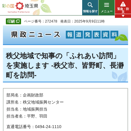
彩の国 埼玉県
緊急・防
情報を探す
メニュー
災
ページ番号：272478
発表日：2025年9月9日11時
秩父地域で知事の「ふれあい訪問」
を実施します -秩父市、皆野町、長瀞
町を訪問-
部局名：企画財政部
課所名：秩父地域振興センター
担当名：地域振興担当
担当者名：平野、羽田
直通電話番号：0494-24-1110