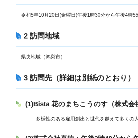
令和5年10月20日(金曜日)午後1時30分から午後4時5
2 訪問地域
県央地域（鴻巣市）
3 訪問先（詳細は別紙のとおり）
(1)Bista
花のまちこうのす（株式会
多様性のある雇用創出と世代を越えて多くの