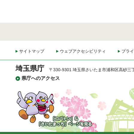
サイトマップ
ウェブアクセシビリティ
プライ
埼玉県庁
〒330-9301 埼玉県さいたま市浦和区高砂三
県庁へのアクセス
「コバトン」&「さいた
まっち」