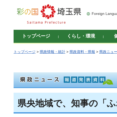
彩の国 埼玉県
Foreign Langu
トップページ
くらし・環境
トップページ
>
県政情報・統計
>
県政資料・県報
>
県政ニュ
県央地域で、知事の「ふ