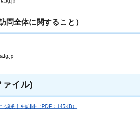
.lg.jp
訪問全体に関すること）
.lg.jp
ァイル)
鴻巣市を訪問-（PDF：145KB）