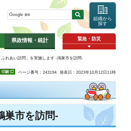
組織から
探す
緊急・防災
県政情報・統計
「ふれあい訪問」を実施します -鴻巣市を訪問-
ページ番号：243194
発表日：2023年10月12日11時
鴻巣市を訪問-